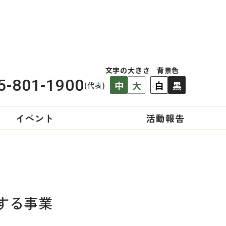
文字の大きさ
背景色
5-801-1900
中
大
白
黒
(代表)
イベント
活動報告
する事業