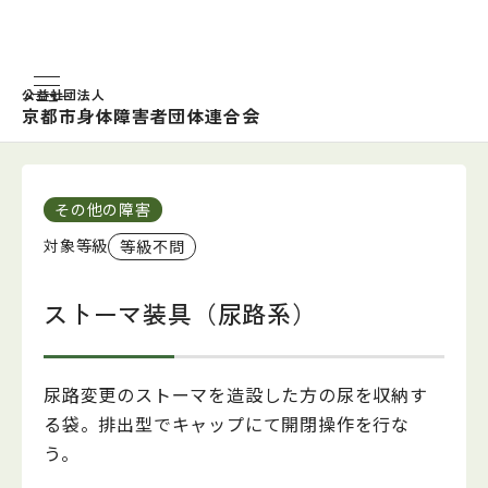
公益社団法人
TOP
福祉用具のしおり
日常生活用具の品目紹介
京都市身体障害者団体連合会
ストーマ装具（尿路系）
その他の障害
対象等級
等級不問
ストーマ装具（尿路系）
尿路変更のストーマを造設した方の尿を収納す
る袋。排出型でキャップにて開閉操作を行な
う。