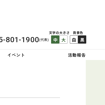
文字の大きさ
背景色
5-801-1900
中
大
白
黒
(代表)
イベント
活動報告